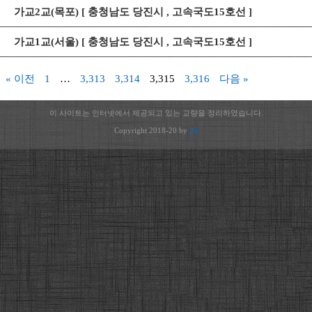
가교2교(목포) [ 충청남도 당진시 , 고속국도15호선 ]
가교1교(서울) [ 충청남도 당진시 , 고속국도15호선 ]
« 이전
1
…
3,313
3,314
3,315
3,316
다음 »
이 사이트는 인터넷에서 제공되고 있는 교량을 정리하였습니다.
Copyright 2018-20 by
JH