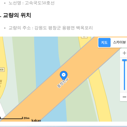
노선명 : 고속국도50호선
2. 교량의 위치
교량의 주소 : 강원도 평창군 용평면 백옥포리
20m