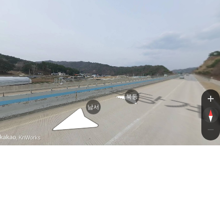
금
북동
남서
, KnWorks