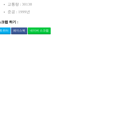
교통량 : 30138
준공 : 1999년
스크랩 하기 :
트위터
페이스북
네이버 스크랩