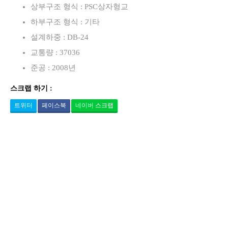
상부구조 형식 : PSC상자형교
하부구조 형식 : 기타
설계하중 : DB-24
교통량 : 37036
준공 : 2008년
스크랩 하기 :
트위터
페이스북
네이버 스크랩