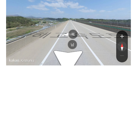
동해고속도
동해고속도
북
남
, KnWorks