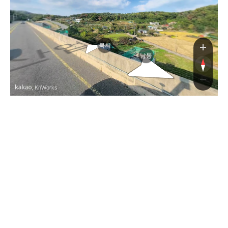
북서
남동
, KnWorks