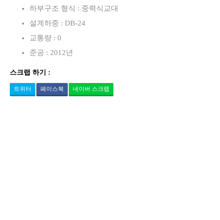
하부구조 형식 : 중력식교대
설계하중 : DB-24
교통량 : 0
준공 : 2012년
스크랩 하기 :
트위터
페이스북
네이버 스크랩