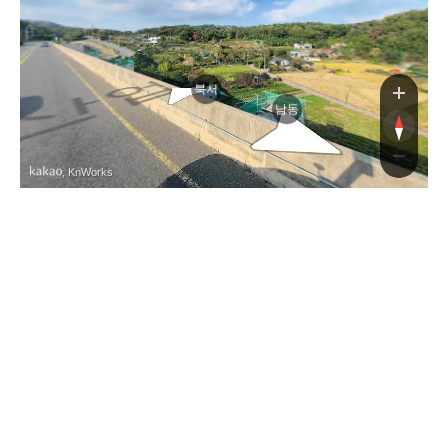
북서
남동
, KnWorks