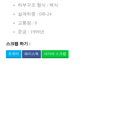
하부구조 형식 : 벽식
설계하중 : DB-24
교통량 : 0
준공 : 1999년
스크랩 하기 :
트위터
페이스북
네이버 스크랩