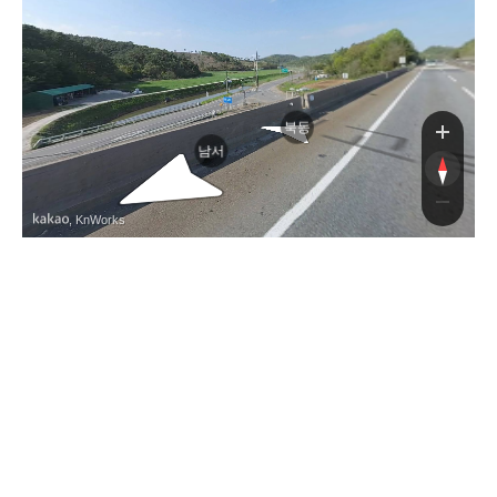
북동
남서
, KnWorks