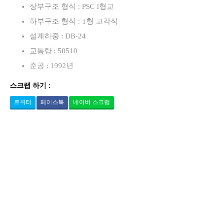
상부구조 형식 : PSC I형교
하부구조 형식 : T형 교각식
설계하중 : DB-24
교통량 : 50510
준공 : 1992년
스크랩 하기 :
트위터
페이스북
네이버 스크랩