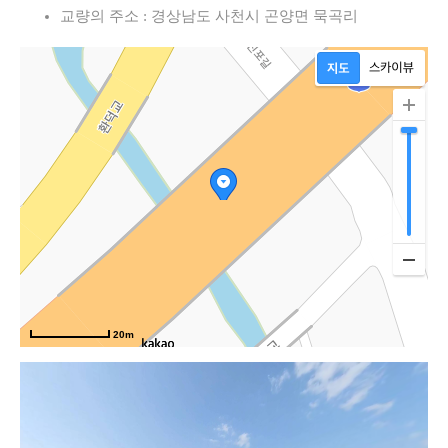
교량의 주소 : 경상남도 사천시 곤양면 묵곡리
20m