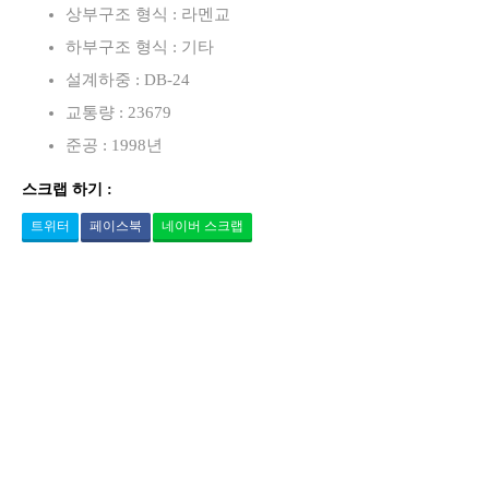
상부구조 형식 : 라멘교
하부구조 형식 : 기타
설계하중 : DB-24
교통량 : 23679
준공 : 1998년
스크랩 하기 :
트위터
페이스북
네이버 스크랩