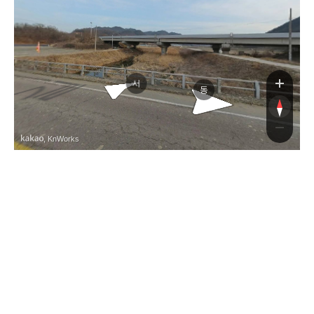
수
수
서
동
, KnWorks