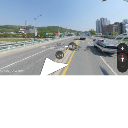
무궁
무궁
북동
남서
, KnWorks