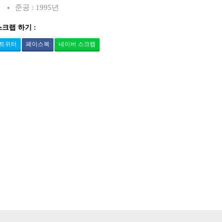
준공 : 1995년
스크랩 하기 :
트위터
페이스북
네이버 스크랩