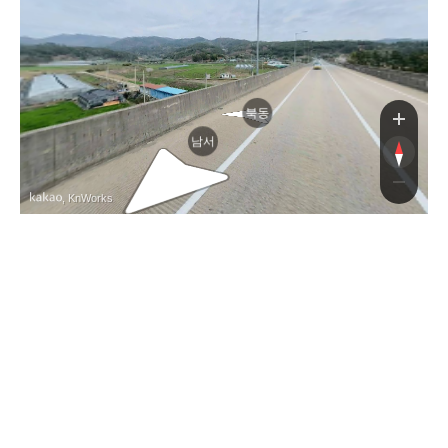
북동
남서
, KnWorks