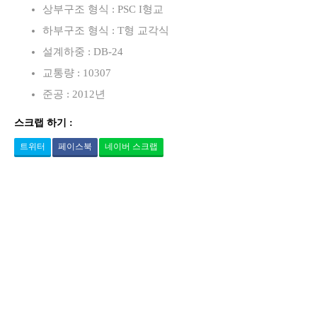
상부구조 형식 : PSC I형교
하부구조 형식 : T형 교각식
설계하중 : DB-24
교통량 : 10307
준공 : 2012년
스크랩 하기 :
트위터
페이스북
네이버 스크랩