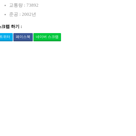
교통량 : 73892
준공 : 2002년
스크랩 하기 :
트위터
페이스북
네이버 스크랩