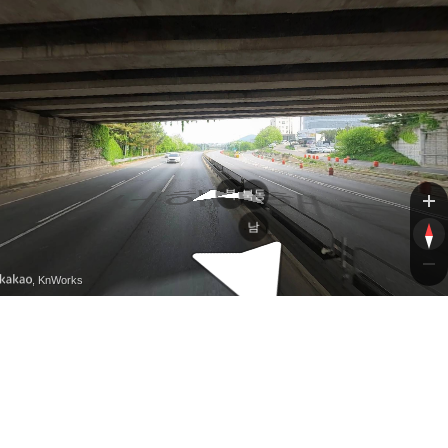
서해로
서해
서해로
북
북동
남
, KnWorks