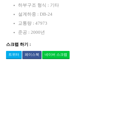
하부구조 형식 : 기타
설계하중 : DB-24
교통량 : 47973
준공 : 2000년
스크랩 하기 :
트위터
페이스북
네이버 스크랩