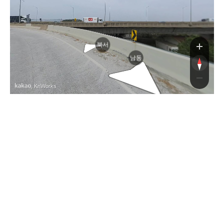
북서
남동
, KnWorks