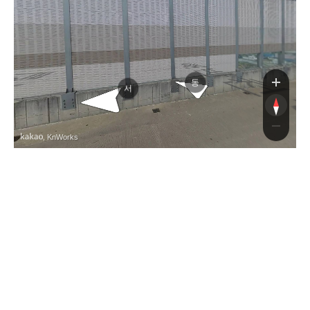
해반천동자전거길
해반천서자전거길
동
서
, KnWorks