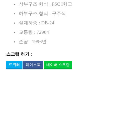
상부구조 형식 : PSC I형교
하부구조 형식 : 구주식
설계하중 : DB-24
교통량 : 72984
준공 : 1996년
스크랩 하기 :
트위터
페이스북
네이버 스크랩