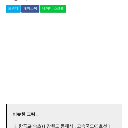
트위터
페이스북
네이버 스크랩
비슷한 교량 :
항곡교(속초) [ 강원도 동해시 , 고속국도65호선 ]