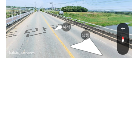
로
북서
남동
, KnWorks