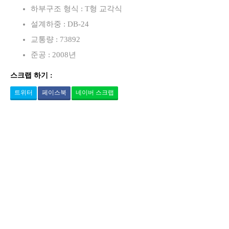
하부구조 형식 : T형 교각식
설계하중 : DB-24
교통량 : 73892
준공 : 2008년
스크랩 하기 :
트위터
페이스북
네이버 스크랩