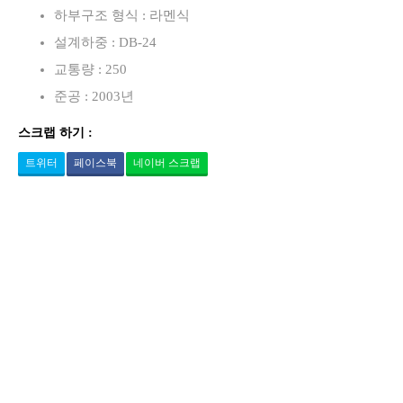
하부구조 형식 : 라멘식
설계하중 : DB-24
교통량 : 250
준공 : 2003년
스크랩 하기 :
트위터
페이스북
네이버 스크랩