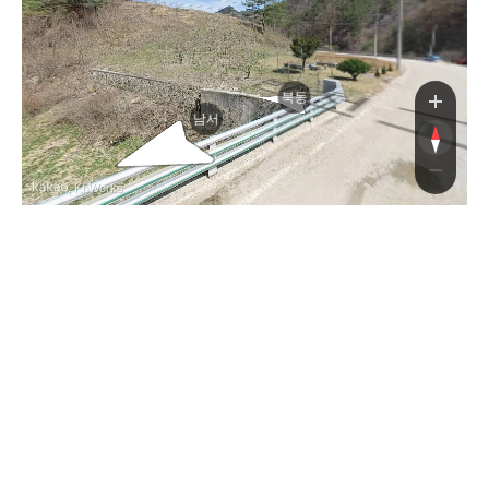
북동
남서
, KnWorks