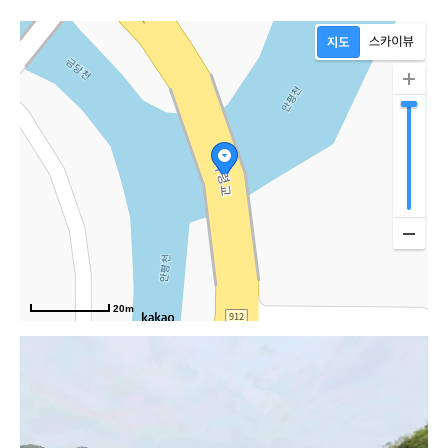
20m
봉호로