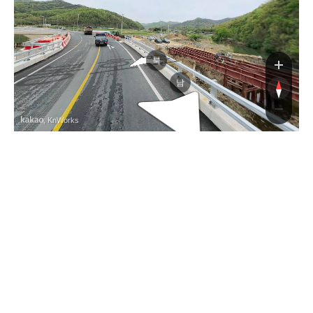
봉호로
북
남
, KnWorks