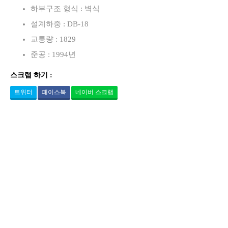
하부구조 형식 : 벽식
설계하중 : DB-18
교통량 : 1829
준공 : 1994년
스크랩 하기 :
트위터
페이스북
네이버 스크랩