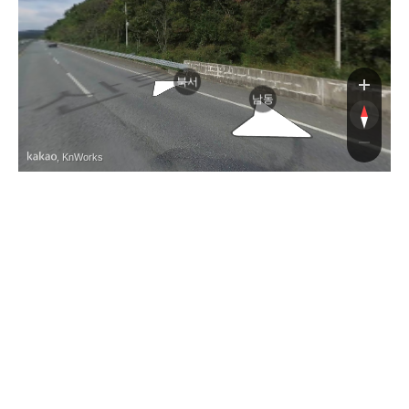
북서
남동
, KnWorks