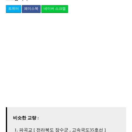
트위터
페이스북
네이버 스크랩
비슷한 교량 :
파곡교 [ 전라북도 장수군 , 고속국도35호선 ]