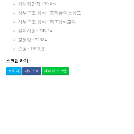
최대경간장 : 30.0m
상부구조 형식 : 프리플렉스형교
하부구조 형식 : 역 T형식교대
설계하중 : DB-24
교통량 : 72984
준공 : 1993년
스크랩 하기 :
트위터
페이스북
네이버 스크랩