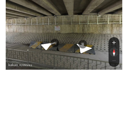
경부고속도
서
동
, KnWorks