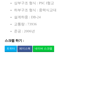
상부구조 형식 : PSC I형교
하부구조 형식 : 중력식교대
설계하중 : DB-24
교통량 : 73936
준공 : 2006년
스크랩 하기 :
트위터
페이스북
네이버 스크랩