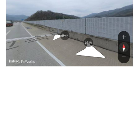
북서
남동
, KnWorks