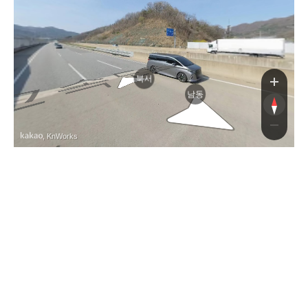
북서
남동
, KnWorks