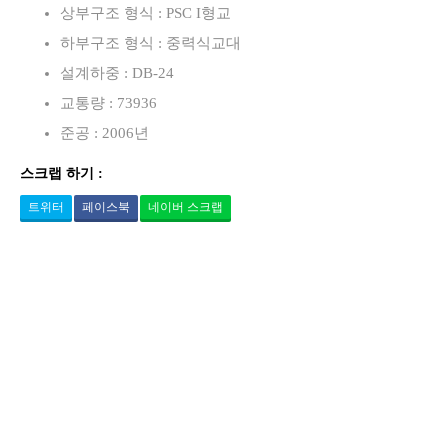
상부구조 형식 : PSC I형교
하부구조 형식 : 중력식교대
설계하중 : DB-24
교통량 : 73936
준공 : 2006년
스크랩 하기 :
트위터
페이스북
네이버 스크랩