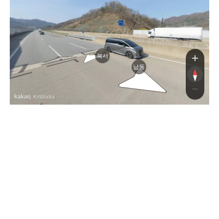
북서
남동
, KnWorks