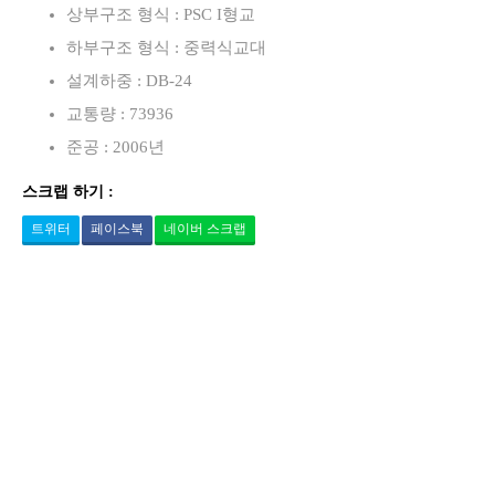
상부구조 형식 : PSC I형교
하부구조 형식 : 중력식교대
설계하중 : DB-24
교통량 : 73936
준공 : 2006년
스크랩 하기 :
트위터
페이스북
네이버 스크랩