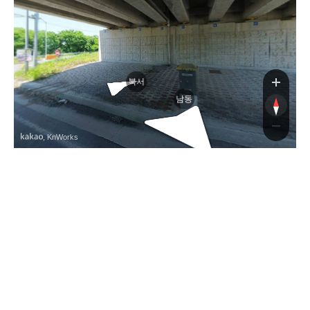
북서
남동
, KnWorks