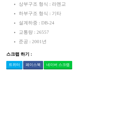
상부구조 형식 : 라멘교
하부구조 형식 : 기타
설계하중 : DB-24
교통량 : 26557
준공 : 2001년
스크랩 하기 :
트위터
페이스북
네이버 스크랩