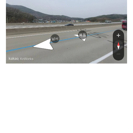
고속도로
고속도로
북동
남서
, KnWorks