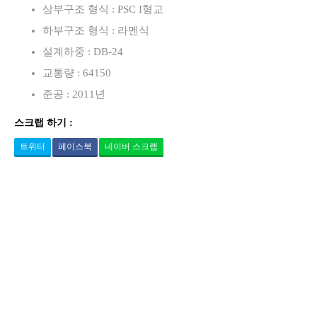
상부구조 형식 : PSC I형교
하부구조 형식 : 라멘식
설계하중 : DB-24
교통량 : 64150
준공 : 2011년
스크랩 하기 :
트위터
페이스북
네이버 스크랩