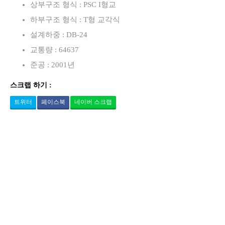
상부구조 형식 : PSC I형교
하부구조 형식 : T형 교각식
설계하중 : DB-24
교통량 : 64637
준공 : 2001년
스크랩 하기 :
트위터
페이스북
네이버 스크랩