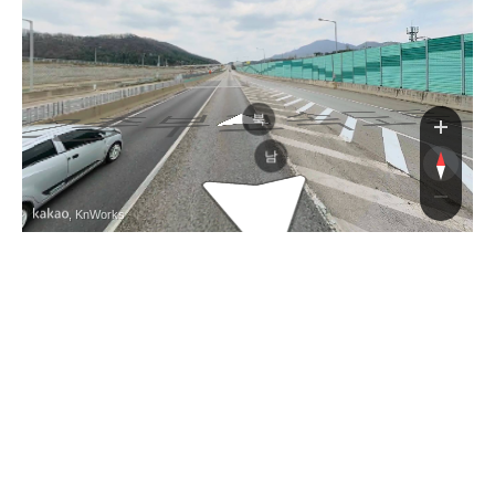
산수로
중부고속도
북
남
, KnWorks