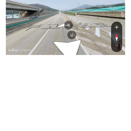
중부고속도로
북
남
, KnWorks