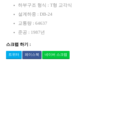
하부구조 형식 : T형 교각식
설계하중 : DB-24
교통량 : 64637
준공 : 1987년
스크랩 하기 :
트위터
페이스북
네이버 스크랩