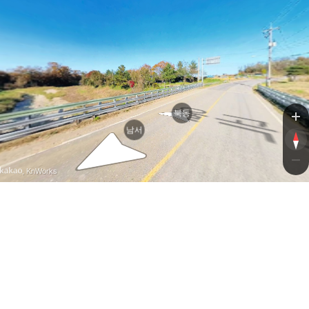
북동
남서
, KnWorks