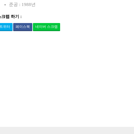
준공 : 1988년
스크랩 하기 :
트위터
페이스북
네이버 스크랩