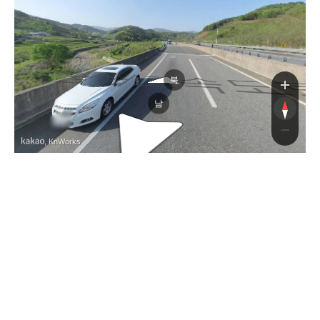
남해고속
북
남
, KnWorks