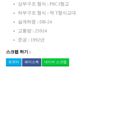
상부구조 형식 : PSC I형교
하부구조 형식 : 역 T형식교대
설계하중 : DB-24
교통량 : 25924
준공 : 1992년
스크랩 하기 :
트위터
페이스북
네이버 스크랩