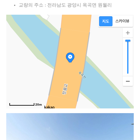
교량의 주소 : 전라남도 광양시 옥곡면 원월리
20m
남해고속