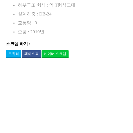
하부구조 형식 : 역 T형식교대
설계하중 : DB-24
교통량 : 0
준공 : 2010년
스크랩 하기 :
트위터
페이스북
네이버 스크랩