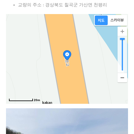
교량의 주소 : 경상북도 칠곡군 가산면 천평리
20m