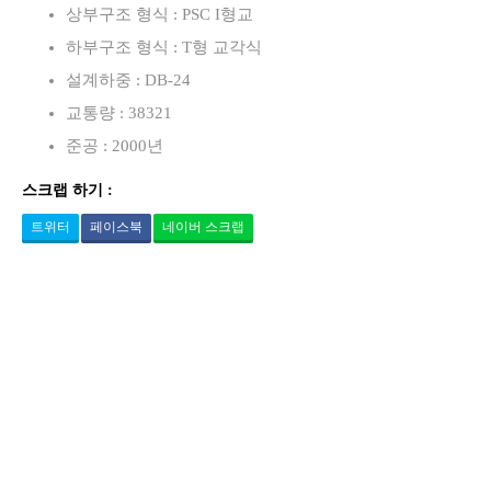
상부구조 형식 : PSC I형교
하부구조 형식 : T형 교각식
설계하중 : DB-24
교통량 : 38321
준공 : 2000년
스크랩 하기 :
트위터
페이스북
네이버 스크랩