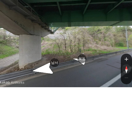
고속도로
고속도로
북동
남서
, KnWorks