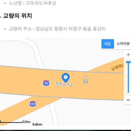
노선명 : 고속국도10호선
2. 교량의 위치
교량의 주소 : 경상남도 창원시 의창구 동읍 용강리
20m