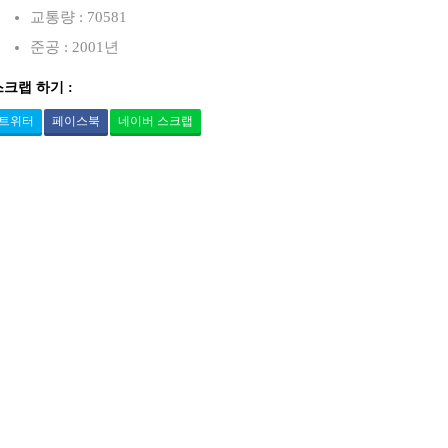
교통량 : 70581
준공 : 2001년
스크랩 하기 :
트위터
페이스북
네이버 스크랩