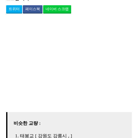
트위터
페이스북
네이버 스크랩
비슷한 교량 :
태봉교 [ 강원도 강릉시 , ]