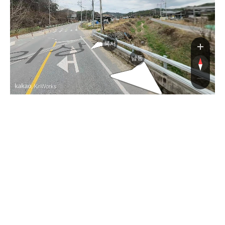
상로
북서
남동
, KnWorks