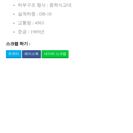
하부구조 형식 : 중력식교대
설계하중 : DB-18
교통량 : 4965
준공 : 1989년
스크랩 하기 :
트위터
페이스북
네이버 스크랩