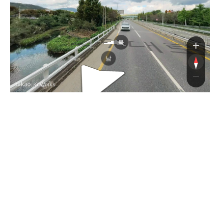
반구대
북
남
, KnWorks