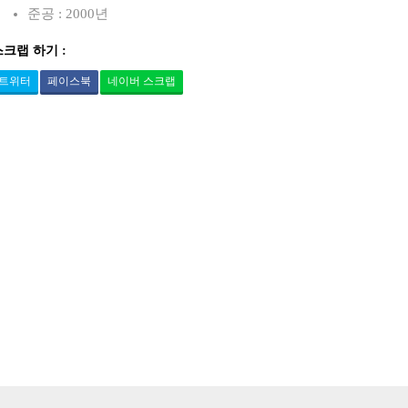
준공 : 2000년
스크랩 하기 :
트위터
페이스북
네이버 스크랩