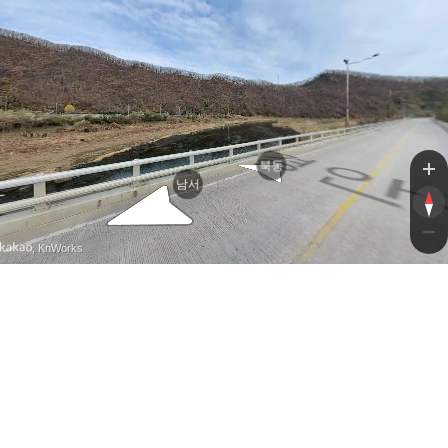
경
북동
남서
, KnWorks