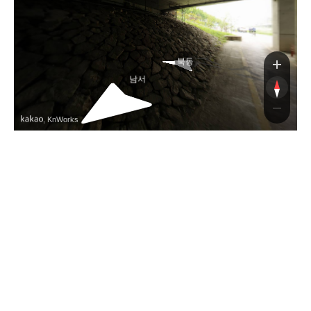
북동
남서
, KnWorks