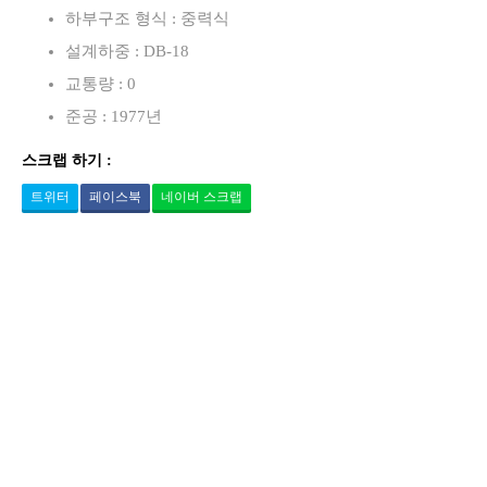
하부구조 형식 : 중력식
설계하중 : DB-18
교통량 : 0
준공 : 1977년
스크랩 하기 :
트위터
페이스북
네이버 스크랩