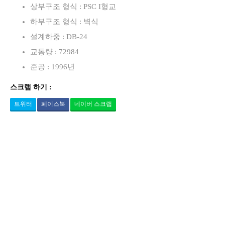
상부구조 형식 : PSC I형교
하부구조 형식 : 벽식
설계하중 : DB-24
교통량 : 72984
준공 : 1996년
스크랩 하기 :
트위터
페이스북
네이버 스크랩