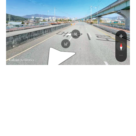
메기로
메기로
북
남
, KnWorks