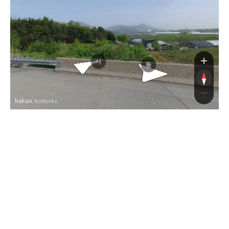
중
서
동
, KnWorks