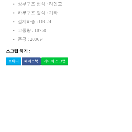
상부구조 형식 : 라멘교
하부구조 형식 : 기타
설계하중 : DB-24
교통량 : 18750
준공 : 2006년
스크랩 하기 :
트위터
페이스북
네이버 스크랩