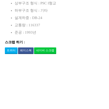
상부구조 형식 : PSC I형교
하부구조 형식 : 기타
설계하중 : DB-24
교통량 : 116337
준공 : 1993년
스크랩 하기 :
트위터
페이스북
네이버 스크랩