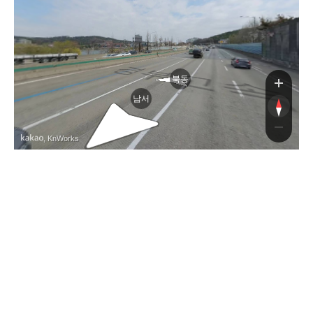
북동
남서
, KnWorks