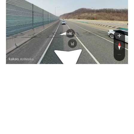
종포천고속도
종포천고속도
북
남
, KnWorks