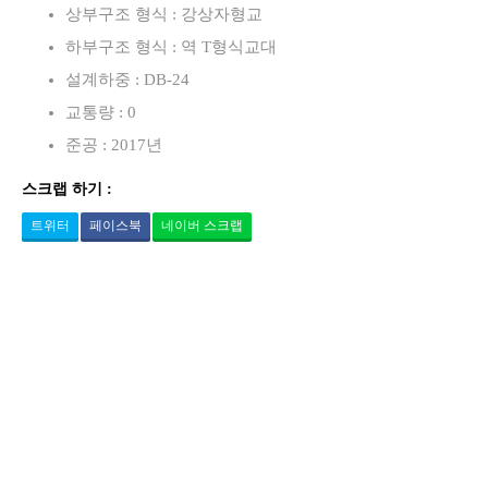
상부구조 형식 : 강상자형교
하부구조 형식 : 역 T형식교대
설계하중 : DB-24
교통량 : 0
준공 : 2017년
스크랩 하기 :
트위터
페이스북
네이버 스크랩