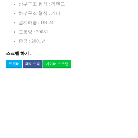
상부구조 형식 : 라멘교
하부구조 형식 : 기타
설계하중 : DB-24
교통량 : 20081
준공 : 2001년
스크랩 하기 :
트위터
페이스북
네이버 스크랩