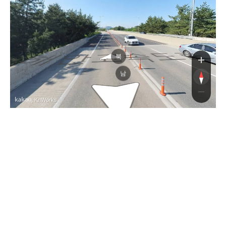
해안고속도로
해안고속도
북
남
, KnWorks