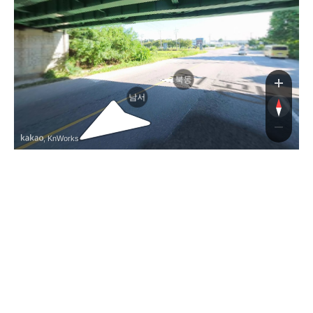
진
북동
남서
, KnWorks