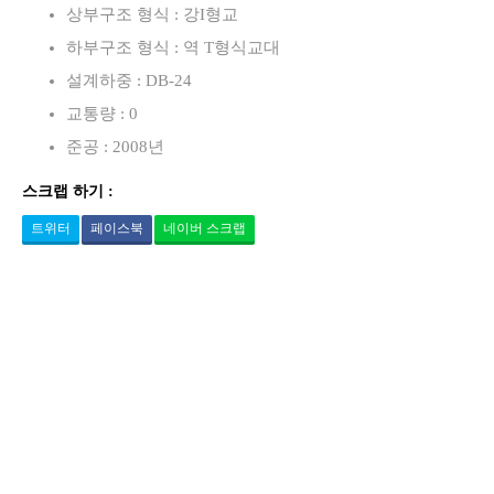
상부구조 형식 : 강I형교
하부구조 형식 : 역 T형식교대
설계하중 : DB-24
교통량 : 0
준공 : 2008년
스크랩 하기 :
트위터
페이스북
네이버 스크랩