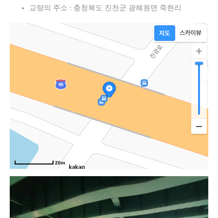
교량의 주소 : 충청북도 진천군 광혜원면 죽현리
진
20m