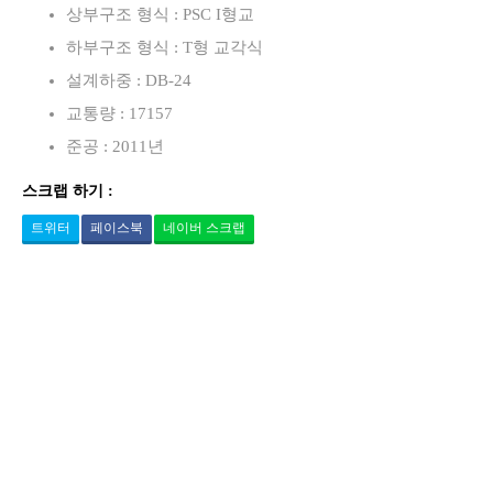
상부구조 형식 : PSC I형교
하부구조 형식 : T형 교각식
설계하중 : DB-24
교통량 : 17157
준공 : 2011년
스크랩 하기 :
트위터
페이스북
네이버 스크랩