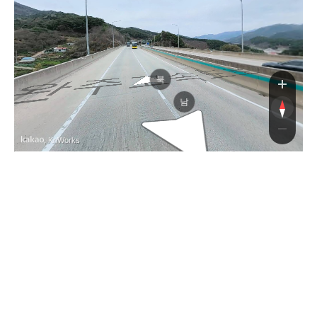
속도로
북
남
, KnWorks