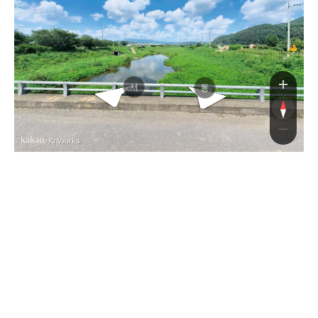
구정
구정
서
동
, KnWorks