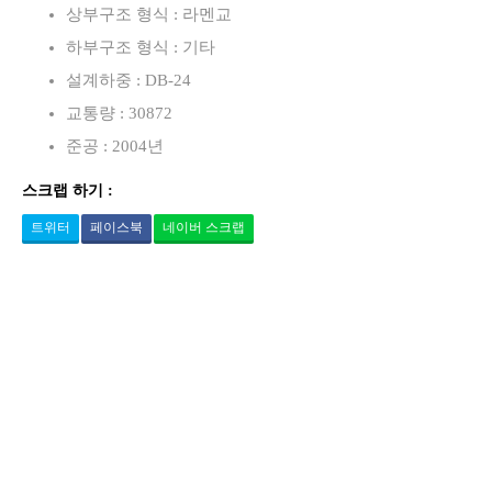
상부구조 형식 : 라멘교
하부구조 형식 : 기타
설계하중 : DB-24
교통량 : 30872
준공 : 2004년
스크랩 하기 :
트위터
페이스북
네이버 스크랩