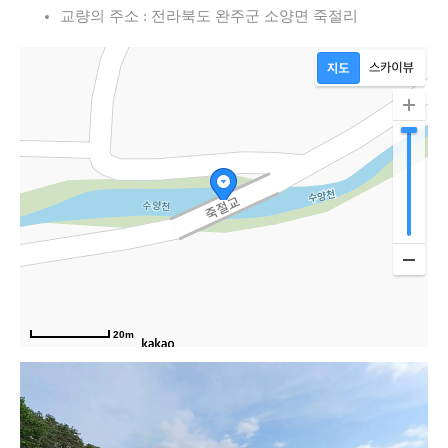
교량의 주소 : 전라북도 완주군 소양면 죽절리
20m