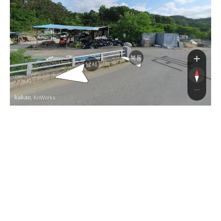
북동
남서
, KnWorks