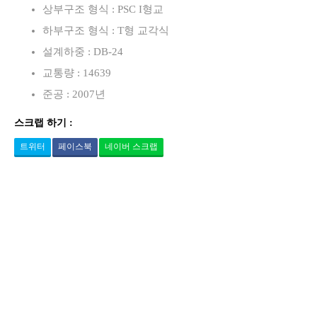
상부구조 형식 : PSC I형교
하부구조 형식 : T형 교각식
설계하중 : DB-24
교통량 : 14639
준공 : 2007년
스크랩 하기 :
트위터
페이스북
네이버 스크랩