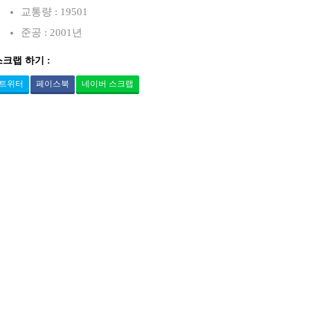
교통량 : 19501
준공 : 2001년
스크랩 하기 :
트위터
페이스북
네이버 스크랩