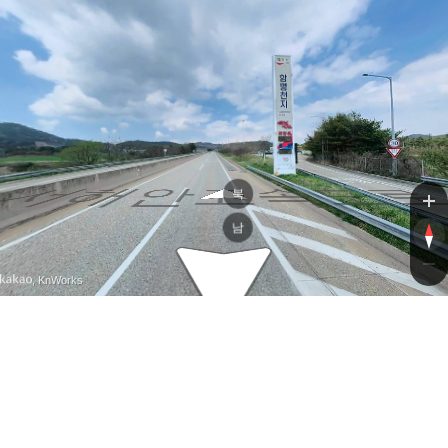
서해안고속도
서해안고속도
북
남
, KnWorks