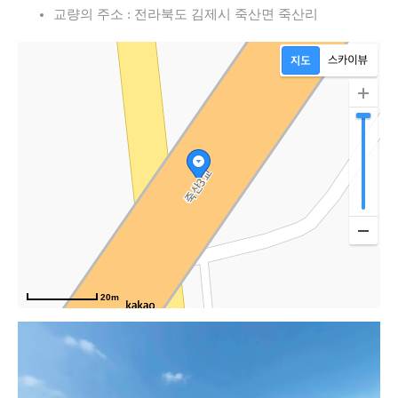
속
교량의 주소 : 전라북도 김제시 죽산면 죽산리
20m