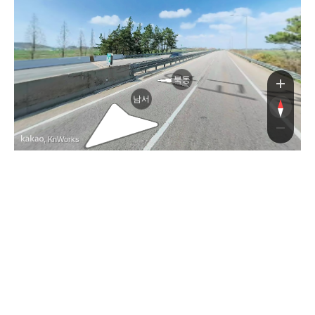
속
북동
남서
, KnWorks