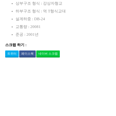
상부구조 형식 : 강상자형교
하부구조 형식 : 역 T형식교대
설계하중 : DB-24
교통량 : 20081
준공 : 2001년
스크랩 하기 :
트위터
페이스북
네이버 스크랩