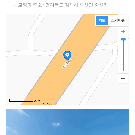
교량의 주소 : 전라북도 김제시 죽산면 죽산리
20m