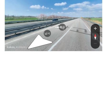
안
안
북동
남서
, KnWorks