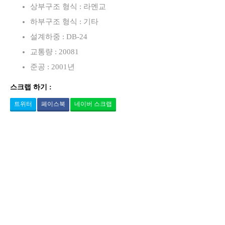
상부구조 형식 : 라멘교
하부구조 형식 : 기타
설계하중 : DB-24
교통량 : 20081
준공 : 2001년
스크랩 하기 :
트위터
페이스북
네이버 스크랩