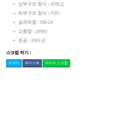
상부구조 형식 : 라멘교
하부구조 형식 : 기타
설계하중 : DB-24
교통량 : 20081
준공 : 2001년
스크랩 하기 :
트위터
페이스북
네이버 스크랩