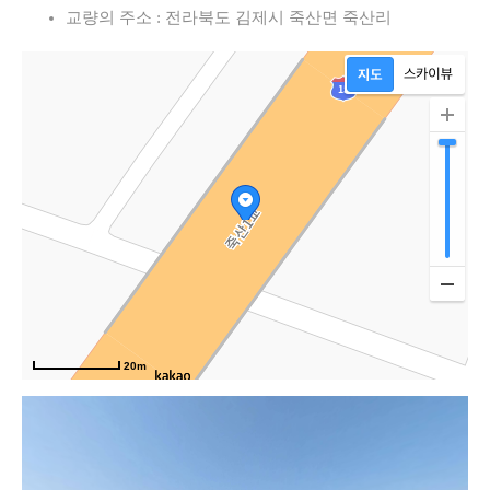
교량의 주소 : 전라북도 김제시 죽산면 죽산리
20m