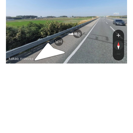
안
안
북동
남서
, KnWorks