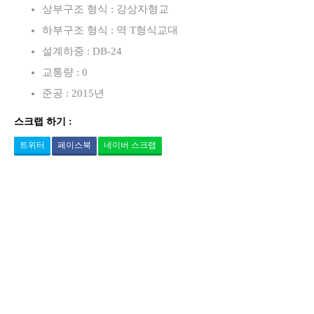
상부구조 형식 : 강상자형교
하부구조 형식 : 역 T형식교대
설계하중 : DB-24
교통량 : 0
준공 : 2015년
스크랩 하기 :
트위터
페이스북
네이버 스크랩